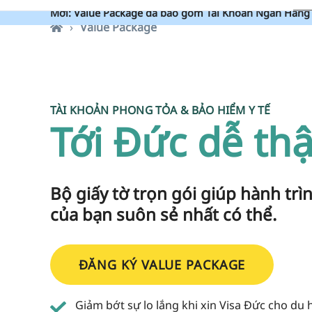
Mới: Value Package đã bao gồm Tài Khoản Ngân Hàng 
Value Package
TÀI KHOẢN PHONG TỎA & BẢO HIỂM Y TẾ
Tới Đức dễ thậ
Bộ giấy tờ trọn gói giúp hành trì
của bạn suôn sẻ nhất có thể.
ĐĂNG KÝ VALUE PACKAGE
Giảm bớt sự lo lắng khi xin Visa Đức cho du 