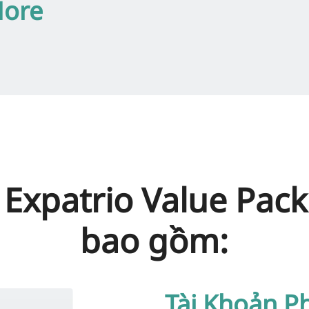
More
 Expatrio Value Pac
bao gồm:
Tài Khoản P