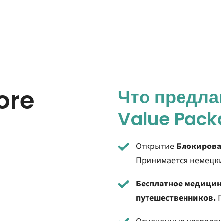
ore
Что предлаг
Value Pack
Открытие
Блокирова
Принимается немецки
Бесплатное медицин
путешественников.
П