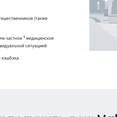
тешественников (также
4
ли частное
медицинское
ивидуальной ситуацией
 кэшбэка