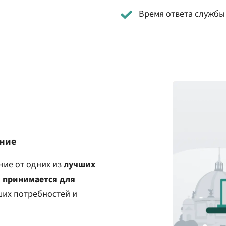
Время ответа службы
ние
ние от одних из
лучших
о
принимается для
аших потребностей и
.