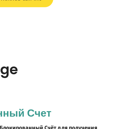
age
нный Счет
Блокированный Счёт для получения