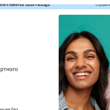
io с пакетом Value Package.
Справоч
о
ортного
анцев без