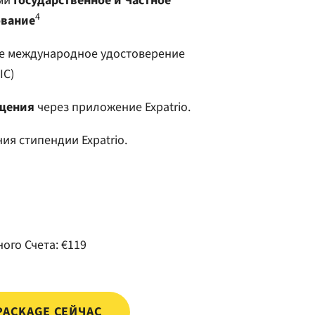
ами
Государственное и Частное
4
ование
е международное удостоверение
IC)
щения
через приложение Expatrio.
ия стипендии Expatrio.
ого Счета:
€119
PACKAGE СЕЙЧАС