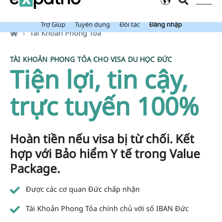
Mới: Value Package đã bao gồm Tài Khoản Ngân Hàng Expatrio.
Trợ Giúp
Tuyển dụng
Đối tác
Đăng nhập
Tài Khoản Phong Tỏa
TÀI KHOẢN PHONG TỎA CHO VISA DU HỌC ĐỨC
Tiện lợi, tin cậy,
trực tuyến 100%
Hoàn tiền nếu visa bị từ chối. Kết
hợp với Bảo hiểm Y tế trong Value
Package.
Được các cơ quan Đức chấp nhận
Tài Khoản Phong Tỏa chính chủ với số IBAN Đức