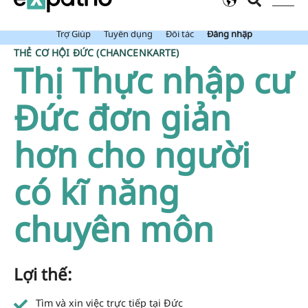
Mới: Value Package đã bao gồm Tài Khoản Ngân Hàng Expatrio.
Trợ Giúp
Tuyển dụng
Đối tác
Đăng nhập
THẺ CƠ HỘI ĐỨC (CHANCENKARTE)
Thị Thực nhập cư
Đức đơn giản
hơn cho người
có kĩ năng
chuyên môn
Lợi thế:
Tìm và xin việc trực tiếp tại Đức