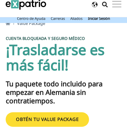
Noticia de última hora: Obtén tu Cuenta Bancaria de Expatrio gratis
con el Value Package.
Centro de Ayuda
Carreras
Aliados
Iniciar Sesión
Value Package
CUENTA BLOQUEADA Y SEGURO MÉDICO
¡Trasladarse es
más fácil!
Tu paquete todo incluido para
empezar en Alemania sin
contratiempos.
OBTÉN TU VALUE PACKAGE