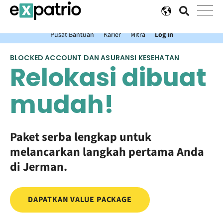
Berita terkini: Dapatkan Expatrio Bank Account gratis Anda
dengan Value Package.
Pusat Bantuan
Karier
Mitra
Log In
BLOCKED ACCOUNT DAN ASURANSI KESEHATAN
Relokasi dibuat
mudah!
Paket serba lengkap untuk
melancarkan langkah pertama Anda
di Jerman.
DAPATKAN VALUE PACKAGE