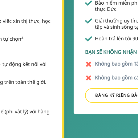
Bảo hiểm miễn phí t
thực Đức
Giải thưởng uy tín,
 việc xin thị thực, học
tập và sinh sống t
2
Hoàn trả lên tới 9
ểm tự chọn
BẠN SẼ KHÔNG NHẬN 
Không bao gồm Tà
tự động kết nối với
Không bao gồm các
 trên toàn thế giới.
ĐĂNG KÝ RIÊNG B
 (phi vật lý) với hàng