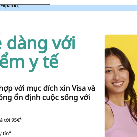
Expatrio.
ễ dàng với
iểm y tế
ợp với mục đích xin Visa và
hóng ổn định cuộc sống với
3
á tới 95€
4
 tín