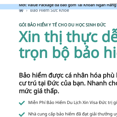
Mới: Value Package đã bao gồm Tài Khoản Ngân Hàng 
Bảo Hiểm Sức Khỏe
GÓI BẢO HIỂM Y TẾ CHO DU HỌC SINH ĐỨC
Xin thị thực d
trọn bộ bảo h
Bảo hiểm được cá nhân hóa phù h
cư trú tại Đức của bạn. Nhanh c
mức giá thấp.
Miễn Phí Bảo Hiểm Du Lịch Xin Visa Đức trị gi
Nhà cung cấp bảo hiểm đã đạt giải thưởng uy