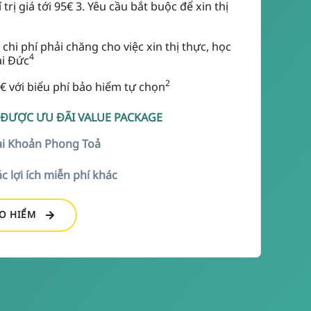
rị giá tới 95€ 3. Yêu cầu bắt buộc để xin thị
 chi phí phải chăng cho việc xin thị thực, học
4
ại Đức
2
0€ với biểu phí bảo hiểm tự chọn
ĐƯỢC ƯU ĐÃI VALUE PACKAGE
i Khoản Phong Toả
 lợi ích miễn phí khác
ẢO HIỂM