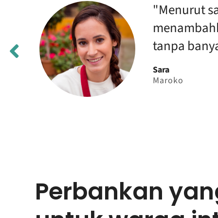
ne
"Menurut say
menambahka
tanpa banya
Sara
Maroko
Perbankan yan