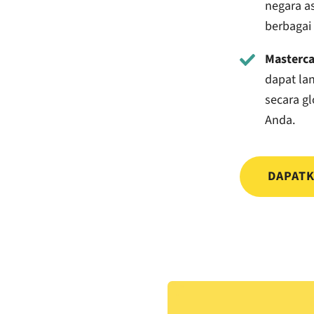
negara a
berbagai
Masterca
dapat la
secara gl
Anda.
DAPATK