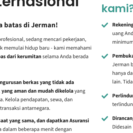
ternasional
kami
a batas di Jerman!
Rekening
uang And
profesional, sedang mencari pekerjaan,
minimum
tuk memulai hidup baru - kami memahami
Pembuka
as dari kerumitan
selama Anda berada
Jerman b
hanya da
lain. Tid
ngurusan berkas yang tidak ada
 yang aman dan mudah dikelola
yang
Perlindu
a. Kelola pendapatan, sewa, dan
terlindu
ransaksi antarnegara.
Dirancan
saat yang sama, dan dapatkan Asuransi
Didesain
 dalam beberapa menit dengan