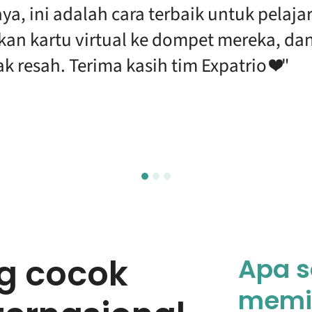
a, ini adalah cara terbaik untuk pelajar
n kartu virtual ke dompet mereka, dan
k resah. Terima kasih tim Expatrio ❤️"
g cocok
Apa s
memil