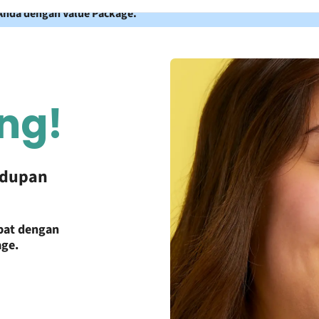
s Anda dengan Value Package.
ng!
idupan
mpat dengan
age.