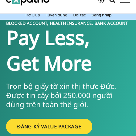
Mới: Value Package đã bao gồm Tài Khoản Ngân Hàng Expatrio.
Trợ Giúp
Tuyển dụng
Đối tác
Đăng nhập
BLOCKED ACCOUNT, HEALTH INSURANCE, BANK ACCOUNT
Pay Less,
Get More
Trọn bộ giấy tờ xin thị thực Đức.
Được tin cậy bởi 250.000 người
dùng trên toàn thế giới.
ĐĂNG KÝ VALUE PACKAGE