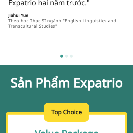
y tế mà không lo bị từ chối bởi cơ
quan nhập cư hay gặp các vấn đề
với hải quan ở sân bay."
Karla Morales
Đã Tốt Nghiệp Medical School
Sản Phẩm Expatrio
Top Choice