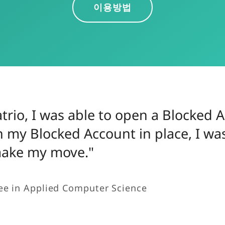
이용방법
trio, I was able to open a Blocked A
h my Blocked Account in place, I wa
make my move."
ee in Applied Computer Science