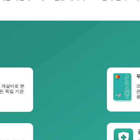
계좌 개설비로 본
오
든 독일 기관
은
용