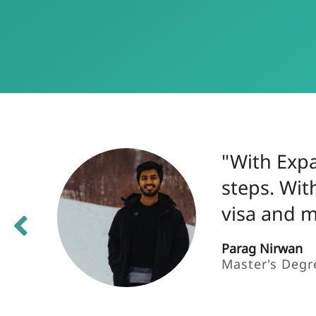
"With Expa
steps. Wit
visa and 
Parag Nirwan
Master's Degr