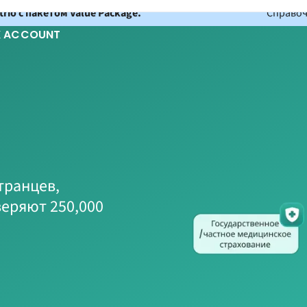
io с пакетом Value Package.
Справоч
K ACCOUNT
транцев,
еряют 250,000