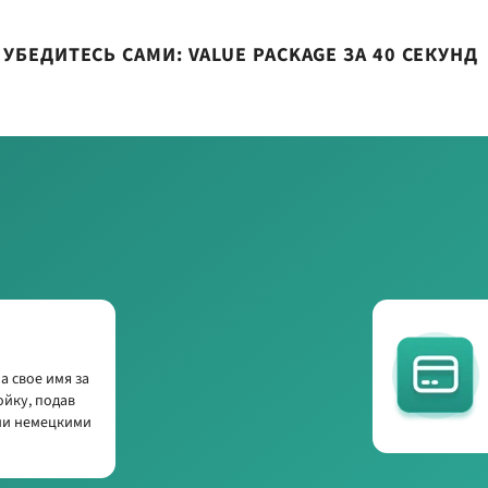
 УБЕДИТЕСЬ САМИ: VALUE PACKAGE ЗА 40 СЕКУНД
 свое имя за
ойку, подав
еми немецкими