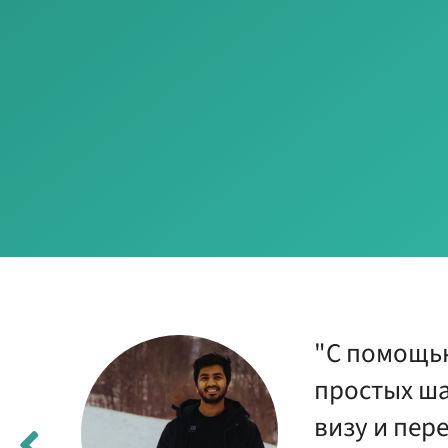
"С помощью
,
простых ша
визу и пере