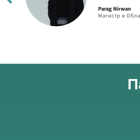
Parag Nirwan
Магистр в Обл
П