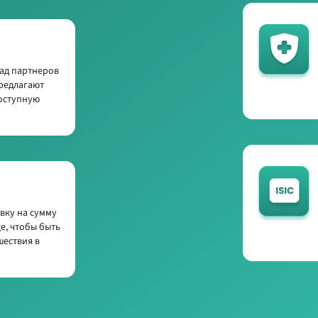
ад партнеров
редлагают
доступную
вку на сумму
ge, чтобы быть
шествия в