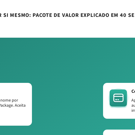
R SI MESMO: PACOTE DE VALOR EXPLICADO EM 40 
C
 nome por
A
Package. Aceita
a
i