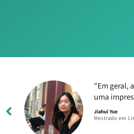
"Em geral, a
e e
uma impress
Jiahui Yue
Mestrado em Lin