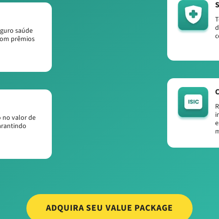
S
T
d
eguro saúde
c
com prêmios
C
R
i
 no valor de
e
arantindo
m
ADQUIRA SEU VALUE PACKAGE