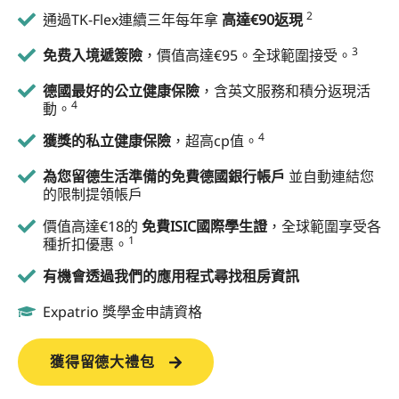
2
通過TK-Flex連續三年每年拿
高達€90返現
3
免费入境遞簽險
，價值高達€95。全球範圍接受。
德國最好的公立健康保險
，含英文服務和積分返現活
4
動。
4
獲獎的私立健康保險
，超高cp值。
為您留德生活準備的免費德國銀行帳戶
並自動連結您
的限制提領帳戶
價值高達€18的
免費ISIC國際學生證
，全球範圍享受各
1
種折扣優惠。
有機會透過我們的應用程式尋找租房資訊
Expatrio 獎學金申請資格
獲得留德大禮包