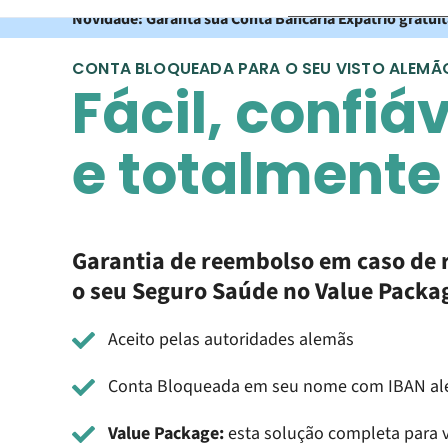
Novidade: Garanta sua Conta Bancária Expatrio gratui
CONTA BLOQUEADA PARA O SEU VISTO ALEMÃ
Fácil, confiá
e totalmente 
Garantia de reembolso em caso de 
o seu Seguro Saúde no Value Packa
Aceito pelas autoridades alemãs
Conta Bloqueada em seu nome com IBAN a
Value Package:
esta solução completa para v