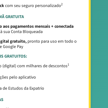
2
ack
com seu seguro personalizado
MÃ GRATUITA
eo aos pagamentos mensais + conectada
e
à sua Conta Bloqueada
gital gratuito,
pronto para uso em todo o
e Google Pay
IS GRATUITOS:
1
to (digital) com milhares de descontos
ões pelo aplicativo
a de Estudos da Expatrio
AS