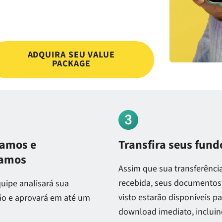
ADQUIRA SEU VALUE
PACKAGE
samos e
Transfira seus fund
amos
Assim que sua transferência
recebida, seus documentos
uipe analisará sua
visto estarão disponíveis p
ção e aprovará em até um
download imediato, inclui