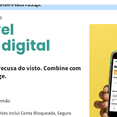
ta com o Value Package.
O
vel
digital
recusa do visto. Combine com
ge.
lemão
isto inclui Conta Bloqueada, Seguro