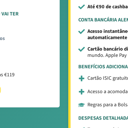
Até €90 de cashb
 VAI TER
CONTA BANCÁRIA ALE
Acesso instantân
automaticament
tos
Cartão bancário di
mundo. Apple Pay 
BENEFÍCIOS ADICIONA
as €119
Cartão ISIC gratui
Acesso a acomodaç
Regras para a Bols
DESPESAS DETALHAD