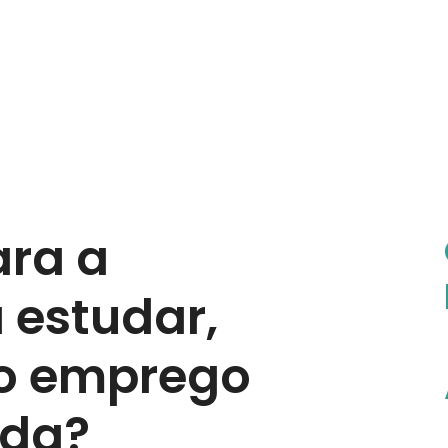
ra a
 estudar,
o emprego
ida?