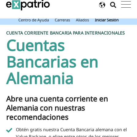
Noticia de última hora: Obtén tu Cuenta Bancaria de Expatrio gratis
con el Value Package.
Centro de Ayuda
Carreras
Aliados
Iniciar Sesión
CUENTA CORRIENTE BANCARIA PARA INTERNACIONALES
Cuentas
Bancarias en
Alemania
Abre una cuenta corriente en
Alemania con nuestras
recomendaciones
Obtén gratis nuestra Cuenta Bancaria alemana con el
Value Package, o elige entre otros de los mejores