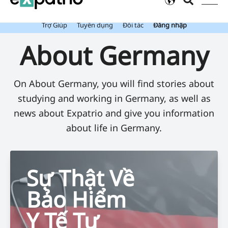
Mới: Value Package đã bao gồm Tài Khoản Ngân Hàng Expatrio.
Trợ Giúp
Tuyển dụng
Đối tác
Đăng nhập
About Germany
On About Germany, you will find stories about
studying and working in Germany, as well as
news about Expatrio and give you information
about life in Germany.
Sự Thật Về
Bảo Hiểm
Y Tế Tư