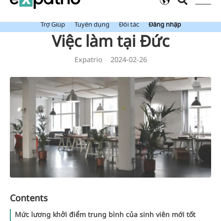
Mới: Value Package đã bao gồm Tài Khoản Ngân Hàng Expatrio.
Trợ Giúp
Tuyển dụng
Đối tác
Đăng nhập
Việc làm tại Đức
Expatrio
2024-02-26
Contents
Mức lương khởi điểm trung bình của sinh viên mới tốt