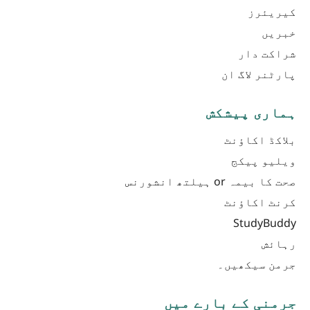
کیریئرز
خبریں
شراکت دار
پارٹنر لاگ ان
ہماری پیشکش
بلاکڈ اکاؤنٹ
ویلیو پیکج
صحت کا بیمہ or ہیلتھ انشورنس
کرنٹ اکاؤنٹ
StudyBuddy
رہائش
جرمن سیکھیں۔
جرمنی کے بارے میں