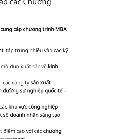
cấp các Chương
t cung cấp chương trình MBA
nt
: tập trung nhiều vào các kỹ
c mô-đun xuất sắc về
kinh
i các công ty
sản xuất
n đường sự nghiệp quốc tế
--
 các
khu vực công nghiệp
t số
doanh nhân
sáng tạo
ạt điểm cao với các
chương