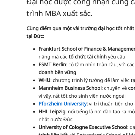
Đại học được công nhận cung 
trình MBA xuất sắc.
Cùng điểm qua một vài trường đại học tốt nhấ
tại Đức:
Frankfurt School of Finance & Manageme
năng mà các
tổ chức tài chính
yêu cầu
ESMT Berlin
: có tầm nhìn toàn cầu, với cá
doanh bền vững
WHU
: chương trình lý tưởng để làm việc tạ
Mannheim Business School
: chuyên về
co
vì vậy, rất tốt cho sinh viên nước ngoài
Pforzheim University
:
vị trí thuận tiện cho
HHL Leipzig
: nổi tiếng là nơi đào tạo ra mộ
nhất nước Đức
University of Cologne Executive School
: đ