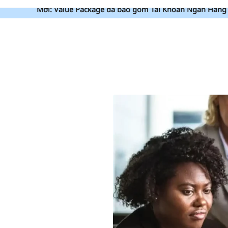
Mới: Value Package đã bao gồm Tài Khoản Ngân Hàng 