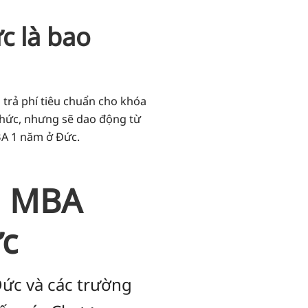
c là bao
 trả phí tiêu chuẩn cho khóa
chức, nhưng sẽ dao động từ
BA 1 năm ở Đức
.
h MBA
ức
ức và các trường