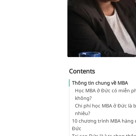
Contents
Thông tin chung về MBA
Học MBA ở Đức có miễn ph
không?
Chi phí học MBA ở Đức là 
nhiêu?
10 chương trình MBA hàng đ
Đức
Tại sao Đức là lựa chọn thô