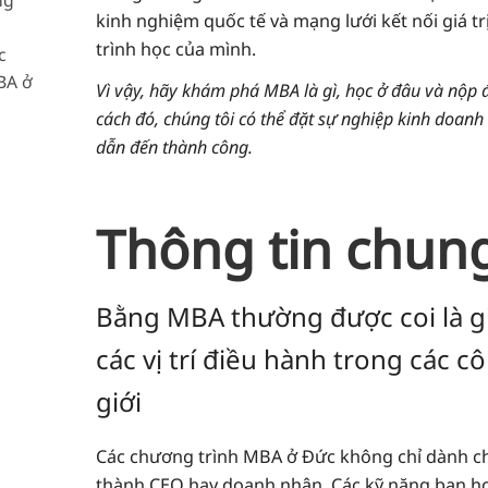
kinh nghiệm quốc tế và mạng lưới kết nối giá t
trình học của mình.
c
ghiệp
BA ở
g
Vì vậy, hãy khám phá MBA là gì, học ở đâu và nộp 
 trọng
ọc MBA
cách đó, chúng tôi có thể đặt sự nghiệp kinh doanh
 kinh
dẫn đến thành công.
ằng
áng
ằng
Thông tin chun
iễn phí
Bằng MBA thường được coi là g
các vị trí điều hành trong các c
giới
Các chương trình MBA ở Đức không chỉ dành 
thành CEO hay doanh nhân. Các kỹ năng bạn họ