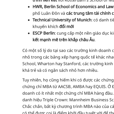
trình liên kết
với Rotterdam's School of 
HWR, Berlin School of Economics and Law
phố Luân Đôn và
các trung tâm tài chính 
Technical University of Munich
: có danh ti
khuyến khích
đổi mới
ESCP Berlin
: cung cấp một nền giáo dục ki
kết mạnh mẽ trên khắp châu Âu
.
Có một số lý do tại sao các trường kinh doanh 
nhỏ trong các bảng xếp hạng quốc tế khác nhau
School, Wharton hay Stanford, các trường kinh
khá trẻ và có ngân sách nhỏ hơn nhiều.
Tuy nhiên, họ cũng hiếm khi có được các chứng
chứng chỉ MBA từ AACSB, AMBA hay EQUIS. Ở Đứ
doanh có ít nhất một chứng chỉ MBA hàng đầu. 
danh hiệu Triple Crown: Mannheim Business Sch
Chắc chắn, bất kỳ chương trình MBA nào của c
có thể được coi là điểm khởi đầu tuyệt vời để t