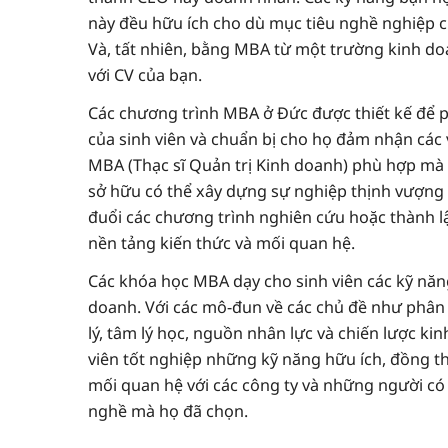
này đều hữu ích cho dù mục tiêu nghề nghiệp cu
Và, tất nhiên, bằng MBA từ một trường kinh do
với CV của bạn.
Các chương trình MBA ở Đức được thiết kế để p
của sinh viên và chuẩn bị cho họ đảm nhận các v
MBA (Thạc sĩ Quản trị Kinh doanh) phù hợp mà
sở hữu có thể xây dựng sự nghiệp thịnh vượng 
đuổi các chương trình nghiên cứu hoặc thành lậ
nền tảng kiến thức và mối quan hệ.
Các khóa học MBA dạy cho sinh viên các kỹ năng
doanh. Với các mô-đun về các chủ đề như phân t
lý, tâm lý học, nguồn nhân lực và chiến lược kin
viên tốt nghiệp những kỹ năng hữu ích, đồng t
mối quan hệ với các công ty và những người c
nghề mà họ đã chọn.