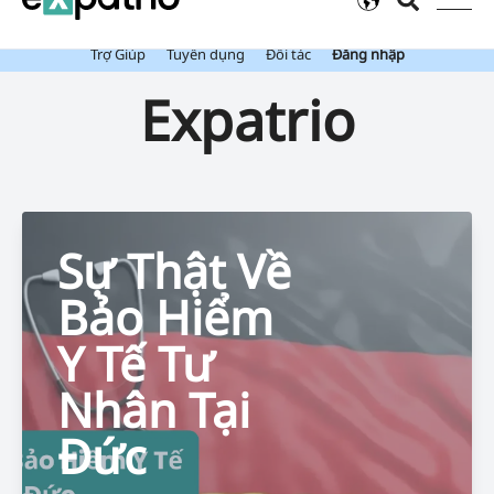
Mới: Value Package đã bao gồm Tài Khoản Ngân Hàng Expatrio.
Trợ Giúp
Tuyển dụng
Đối tác
Đăng nhập
Expatrio
Sự Thật Về
Bảo Hiểm
Y Tế Tư
Nhân Tại
Đức