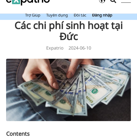
Mới: Value Package đã bao gồm Tài Khoản Ngân Hàng Expatrio.
Trợ Giúp
Tuyển dụng
Đối tác
Đăng nhập
Các chi phí sinh hoạt tại
Đức
Expatrio
2024-06-10
Contents