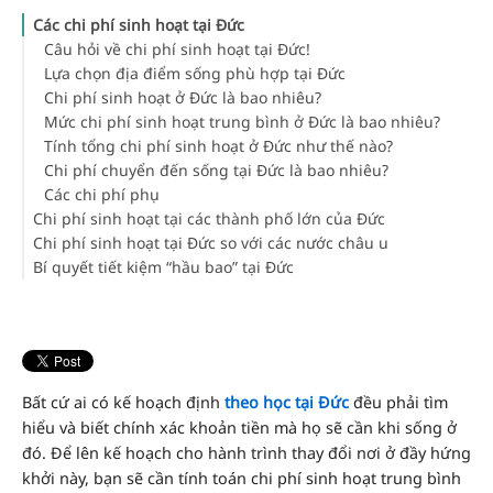
Các chi phí sinh hoạt tại Đức
Câu hỏi về chi phí sinh hoạt tại Đức!
Lựa chọn địa điểm sống phù hợp tại Đức
Chi phí sinh hoạt ở Đức là bao nhiêu?
Mức chi phí sinh hoạt trung bình ở Đức là bao nhiêu?
Tính tổng chi phí sinh hoạt ở Đức như thế nào?
Chi phí chuyển đến sống tại Đức là bao nhiêu?
Các chi phí phụ
Chi phí sinh hoạt tại các thành phố lớn của Đức
Chi phí sinh hoạt tại Đức so với các nước châu u
Chi phí sinh hoạt tại Berlin
Bí quyết tiết kiệm “hầu bao” tại Đức
Chi phí sinh hoạt tại Munich
Chi phí sinh hoạt tại Đức so với Tây Ban Nha
Chi phí sinh hoạt tại Cologne
Chi phí sinh hoạt tại Đức so với Ý
Thuê chung căn hộ hoặc thuê chung nhà
Chi phí sinh hoạt tại Hamburg
Chi phí sinh hoạt tại Đức so với Ba Lan
Ký túc xá sinh viên
Chi phí sinh hoạt tại Frankfurt am Main
Chi phí sinh hoạt tại Đức so với Thụy Sỹ
Chương trình giảm giá dành cho sinh viên
Thành phố nào rẻ nhất ở Đức?
Chi phí sinh hoạt tại Đức so với Áo
Thẻ đi lại
Thành phố nào đắt nhất ở Đức?
Chi phí sinh hoạt tại Đức so với Pháp
Tìm các siêu thị giảm giá
Bất cứ ai có kế hoạch định
theo học tại Đức
đều phải tìm
Chi phí sinh hoạt tại Đức so với Ý
Chuyển sang dùng sim nghe gọi
hiểu và biết chính xác khoản tiền mà họ sẽ cần khi sống ở
Chi phí sinh hoạt tại Đức so với Thuỵ Điển
Chi phí sinh hoạt tại Đức tối thiểu là bao nhiêu?
đó. Để lên kế hoạch cho hành trình thay đổi nơi ở đầy hứng
So sánh chi phí sinh hoạt giữa các quốc gia
khởi này, bạn sẽ cần tính toán chi phí sinh hoạt trung bình