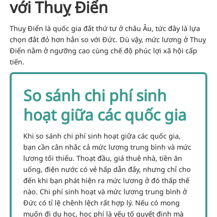
với Thuỵ Điển
Thuỵ Điển là quốc gia đắt thứ tư ở châu Âu
, tức đây là lựa
chọn đắt đỏ hơn hẳn so với Đức. Dù vậy, mức lương ở Thuỵ
Điển nằm ở ngưỡng cao cùng chế độ phúc lợi xã hội cấp
tiến.
So sánh chi phí sinh
hoạt giữa các quốc gia
Khi so sánh chi phí sinh hoạt giữa các quốc gia,
bạn cần cân nhắc cả mức lương trung bình và mức
lương tối thiểu. Thoạt đầu, giá thuê nhà, tiền ăn
uống, điện nước có vẻ hấp dẫn đấy, nhưng chỉ cho
đến khi bạn phát hiện ra mức lương ở đó thấp thế
nào. Chi phí sinh hoạt và mức lương trung bình ở
Đức có tỉ lệ chênh lệch rất hợp lý. Nếu có mong
muốn đi du học, học phí là yếu tố quyết định mà