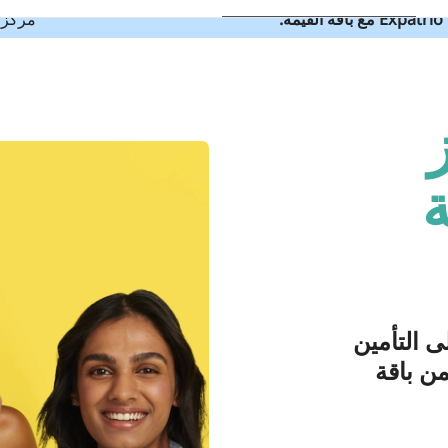
مركز 
ة
ى التأمين
ن باقة