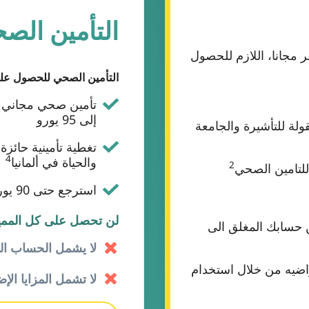
التأمين ال
السفر مجانا، اللازم للحصول
التأمين الصحي للحصول على 
تأمين صحي مجاني 
إلى 95 يورو
ولة للتأشيرة والجامعة
تغطية تأمينية حائزة
4
والحياة في ألمانيا
2
استرجع حتى 90 يورو من القيمه المدفوعه للتامين الصحي.
لن تحصل على كل المميزا
 حسابك المغلق الى
لا يشمل الحساب ال
راضيه من خلال استخدام
لا تشمل المزايا الإض