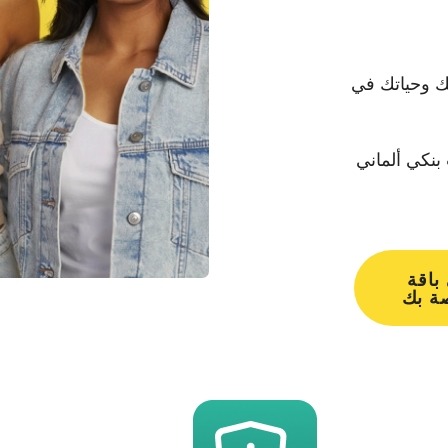
ك وحياتك في
بنكي ألماني
باقة
صة بك