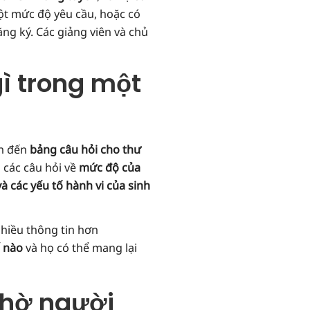
ột mức độ yêu cầu, hoặc có
g ký. Các giảng viên và chủ
gì trong một
an đến
bảng câu hỏi cho thư
 các câu hỏi về
mức độ của
à các yếu tố hành vi của sinh
nhiều thông tin hơn
ế nào
và họ có thể mang lại
 nhờ người