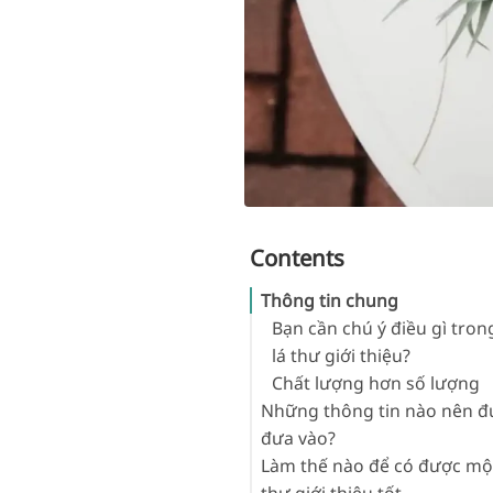
Contents
Thông tin chung
Bạn cần chú ý điều gì tro
lá thư giới thiệu?
Chất lượng hơn số lượng
Những thông tin nào nên đ
đưa vào?
Làm thế nào để có được một
Đặt câu hỏi ví dụ
thư giới thiệu tốt