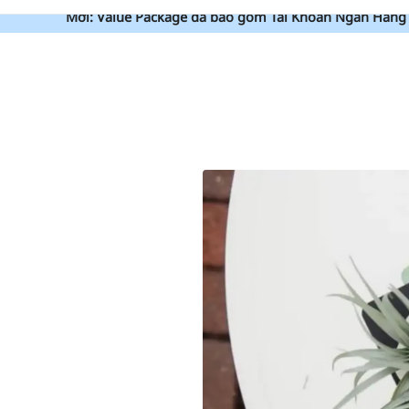
Mới: Value Package đã bao gồm Tài Khoản Ngân Hàng 