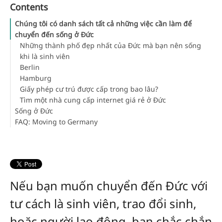
Contents
Chúng tôi có danh sách tất cả những việc cần làm để
chuyển đến sống ở Đức
Những thành phố đẹp nhất của Đức mà bạn nên sống
khi là sinh viên
Berlin
Hamburg
Giấy phép cư trú được cấp trong bao lâu?
Tìm một nhà cung cấp internet giá rẻ ở Đức
Sống ở Đức
FAQ: Moving to Germany
What are the top 3 tips after moving to Germany?
Is there really nothing open on Sundays in Germany?
What is the climate like in Germany?
Nếu bạn muốn chuyển đến Đức với
tư cách là sinh viên, trao đổi sinh,
hoặc người lao động, bạn chắc chắn