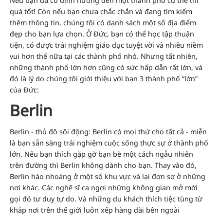
Nếu bạn đã có định hướng đến một thành phố cụ thể thì
quá tốt! Còn nếu bạn chưa chắc chắn và đang tìm kiếm
thêm thông tin, chúng tôi có danh sách một số địa điểm
đẹp cho bạn lựa chọn. Ở Đức, bạn có thể học tập thuận
tiện, có được trải nghiệm giáo dục tuyệt vời và nhiều niềm
vui hơn thế nữa tại các thành phố nhỏ. Nhưng tất nhiên,
những thành phố lớn hơn cũng có sức hấp dẫn rất lớn, và
đó là lý do chúng tôi giới thiệu với bạn 3 thành phố “lớn”
của Đức:
Berlin
Berlin - thủ đô sôi động: Berlin có mọi thứ cho tất cả - miễn
là bạn sẵn sàng trải nghiệm cuộc sống thực sự ở thành phố
lớn. Nếu bạn thích gặp gỡ bạn bè một cách ngẫu nhiên
trên đường thì Berlin không dành cho bạn. Thay vào đó,
Berlin hào nhoáng ở một số khu vực và lại đơn sơ ở những
nơi khác. Các nghệ sĩ ca ngợi những không gian mở mời
gọi đó tư duy tự do. Và những du khách thích tiệc tùng từ
khắp nơi trên thế giới luôn xếp hàng dài bên ngoài