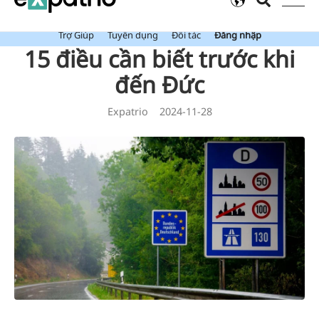
Mới: Value Package đã bao gồm Tài Khoản Ngân Hàng Expatrio.
Trợ Giúp
Tuyển dụng
Đối tác
Đăng nhập
15 điều cần biết trước khi
đến Đức
Expatrio
2024-11-28