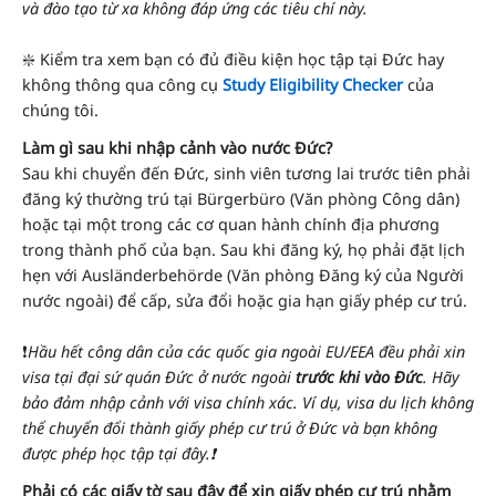
và đào tạo từ xa không đáp ứng các tiêu chí này.
❇️ Kiểm tra xem bạn có đủ điều kiện học tập tại Đức hay
không thông qua công cụ
Study Eligibility Checker
của
chúng tôi.
Làm gì sau khi nhập cảnh vào nước Đức?
Sau khi chuyển đến Đức, sinh viên tương lai trước tiên phải
đăng ký thường trú tại Bürgerbüro (Văn phòng Công dân)
hoặc tại một trong các cơ quan hành chính địa phương
trong thành phố của bạn. Sau khi đăng ký, họ phải đặt lịch
hẹn với Ausländerbehörde (Văn phòng Đăng ký của Người
nước ngoài) để cấp, sửa đổi hoặc gia hạn giấy phép cư trú.
❗️
Hầu hết công dân của các quốc gia ngoài EU/EEA đều phải xin
visa tại đại sứ quán Đức ở nước ngoài
trước khi vào Đức
. Hãy
bảo đảm nhập cảnh với visa chính xác. Ví dụ, visa du lịch không
thể chuyển đổi thành giấy phép cư trú ở Đức và bạn không
được phép học tập tại đây.❗️
Phải có các giấy tờ sau đây để xin giấy phép cư trú nhằm