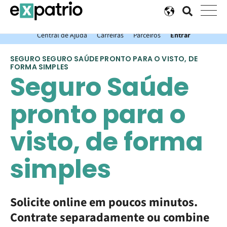
Novidade: Garanta sua Conta Bancária Expatrio gratuita com o
Value Package.
Central de Ajuda
Carreiras
Parceiros
Entrar
SEGURO SEGURO SAÚDE PRONTO PARA O VISTO, DE
FORMA SIMPLES
Seguro Saúde
pronto para o
visto, de forma
simples
Solicite online em poucos minutos.
Contrate separadamente ou combine