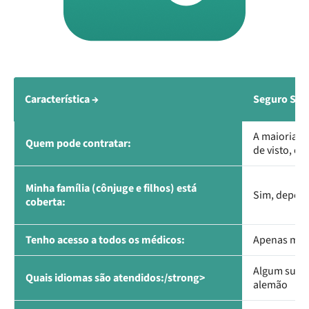
Característica →
Seguro Saú
A maioria d
Quem pode contratar:
de visto, co
Minha família (cônjuge e filhos) está
Sim, depend
coberta:
Tenho acesso a todos os médicos:
Apenas méd
Algum supor
Quais idiomas são atendidos:/strong>
alemão