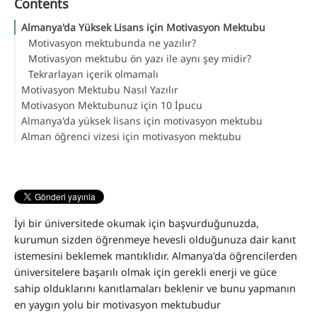
Contents
Almanya'da Yüksek Lisans için Motivasyon Mektubu
Motivasyon mektubunda ne yazılır?
Motivasyon mektubu ön yazı ile aynı şey midir?
Tekrarlayan içerik olmamalı
Motivasyon Mektubu Nasıl Yazılır
Motivasyon Mektubunuz için 10 İpucu
Almanya'da yüksek lisans için motivasyon mektubu
1. Motivasyon mektubuna nasıl başlanır?
Alman öğrenci vizesi için motivasyon mektubu
2. Mümkün olduğunca tarafsız bir yazım tarzı kullanın
3. Üniversitenin ne talep ettiği konusunda net olun
4. Kişisel bilgileri doğru yere ekleyin
5. Abartı konusunda dikkatli olun
6. Metnin tutarlılığını kontrol edin
7. Motivasyon mektubunu nasıl bitirirsiniz?
İyi bir üniversitede okumak için başvurduğunuzda,
8. Düzeltme okuması konusunda disiplinli olun
kurumun sizden öğrenmeye hevesli olduğunuza dair kanıt
9. Harika bir mektup yazmak için kendinize zaman tanıyın
istemesini beklemek mantıklıdır. Almanya'da öğrencilerden
10. Bu temel bilgileri aklınızda tutun
üniversitelere başarılı olmak için gerekli enerji ve güce
sahip olduklarını kanıtlamaları beklenir ve bunu yapmanın
en yaygın yolu bir motivasyon mektubudur