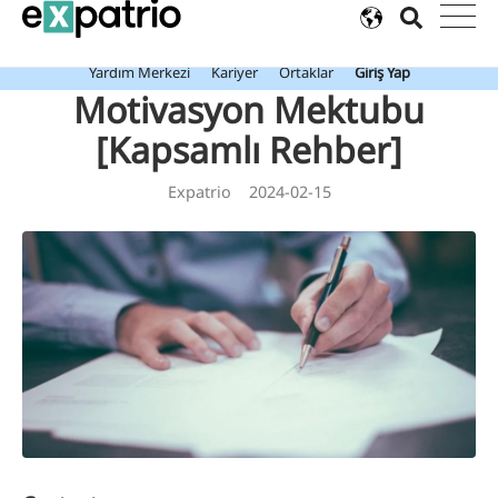
Son dakika: Value Package ile birlikte ücretsiz Expatrio Banka
Hesabınızı edinin!
Yardım Merkezi
Kariyer
Ortaklar
Giriş Yap
Motivasyon Mektubu
[Kapsamlı Rehber]
Expatrio
2024-02-15