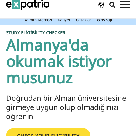
Son dakika: Value Package ile birlikte ücretsiz Expatrio Banka
Hesabınızı edinin!
Yardım Merkezi
Kariyer
Ortaklar
Giriş Yap
STUDY ELIGIBILITY CHECKER
Almanya'da
okumak i̇sti̇yor
musunuz
Doğrudan bir Alman üniversitesine
girmeye uygun olup olmadığınızı
öğrenin
CHECK YOUR ELIGIBILITY