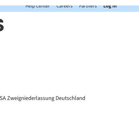
Help Center
Careers
Partners
Log In
S
NV/SA Zweigniederlassung Deutschland