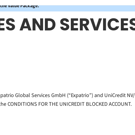
 the Value Package.
CES AND SERVICE
Expatrio Global Services GmbH (“Expatrio”) and UniCredit 
 of the CONDITIONS FOR THE UNICREDIT BLOCKED ACCOUNT.