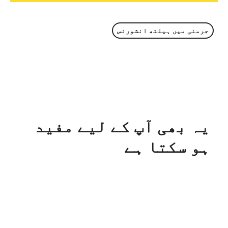
جرمنی میں ہیلتھ انشورنس
یہ بھی آپ کے لیے مفید
ہو سکتا ہے