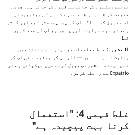
یونیورسٹیوں کی جانب سے قبول کی جاتی ہے۔ جرمن
حکومت کی قانونی ضرورت ہے کہ آپ کی یونیورسٹی
اسے قبول کرے۔ اگر آپ کی یونیورسٹی کچھ اور کہتی
ہے، تو ہم سے رابطہ کریں اور ہم آپ کی مدد کریں
گے!
📄
مشورہ:
غلط معلومات کو اپنی انرولمنٹ میں
رکاوٹ نہ بننے دیں — اگر آپ کی یونیورسٹی آپ کی
نجی ہیلتھ انشورنس قبول کرنے میں ہچکچاتی ہے تو
Expatrio
سے رابطہ کریں۔
غلط فہمی 4: "استعمال
کرنا بہت پیچیدہ ہے"