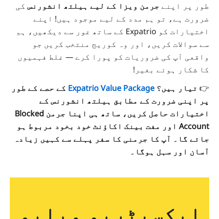
طور پر اپنے
جرمن ویزا کے لیے ہیلتھ انشورنس
کی
ضرورت ہے، تو ہم مدد کے لیے موجود ہیں! اپنے
اختیارات کو
Expatrio
کے ساتھ غور سے دیکھیں، ہم
سے سوالات کریں، اور وہ کوریج منتخب کریں جو
واقعی آپ کی ضروریات کو پورا کرے — غلط فہمیوں
کا شکار ہوئے بغیر!
👉
تیار ہیں؟
Expatrio Value Package
کے حصے کے طور
پر اپنی ضرورت کے مطابق ہیلتھ انشورنس کے
اختیارات حاصل کریں، ساتھ ہی اپنا جرمن Blocked
Account اور مفت بینک اکاؤنٹ خود بخود مربوط ہو
جائے گا۔ آپ کا جرمنی کا سفر پہلے سے کہیں زیادہ
آسان اور سہل ہوگا۔
ایکسپٹریو ویلیو