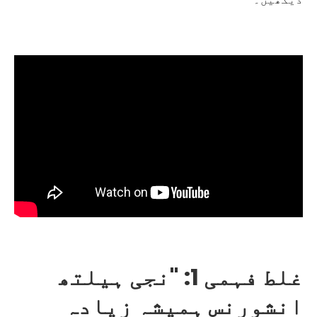
غلط فہمی 1: "نجی ہیلتھ
انشورنس ہمیشہ زیادہ