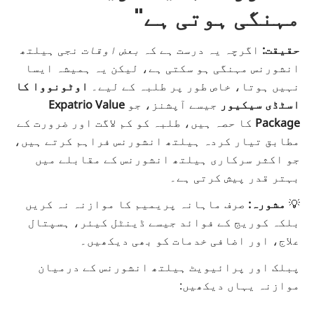
مہنگی ہوتی ہے"
حقیقت:
اگرچہ یہ درست ہے کہ
بعض اوقات
نجی ہیلتھ
انشورنس مہنگی ہو سکتی ہے، لیکن یہ ہمیشہ ایسا
نہیں ہوتا، خاص طور پر طلبہ کے لیے۔
اوٹونووا کا
اسٹڈی سیکیور
جیسے آپشنز، جو
Expatrio Value
Package
کا حصہ ہیں، طلبہ کو کم لاگت اور ضرورت کے
مطابق تیار کردہ ہیلتھ انشورنس فراہم کرتے ہیں،
جو اکثر سرکاری ہیلتھ انشورنس کے مقابلے میں
بہتر قدر پیش کرتی ہے۔
💡
مشورہ:
صرف ماہانہ پریمیم کا موازنہ نہ کریں
بلکہ کوریج کے فوائد جیسے ڈینٹل کیئر، ہسپتال
علاج، اور اضافی خدمات کو بھی دیکھیں۔
پبلک اور پرائیویٹ ہیلتھ انشورنس کے درمیان
موازنہ یہاں دیکھیں: