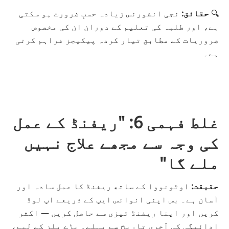
🔍
حقائق:
نجی انشورنس زیادہ حسبِ ضرورت ہو سکتی
ہے، اور طلبہ کی تعلیم کے دوران ان کی مخصوص
ضروریات کے مطابق تیار کردہ پیکیجز فراہم کرتی
ہے۔
غلط فہمی 6: "ریفنڈ کے عمل
کی وجہ سے مجھے علاج نہیں
ملے گا"
حقیقت:
اوٹونووا کے ساتھ ریفنڈ کا عمل سادہ اور
آسان ہے۔ بس اپنی
انوائس
ایپ کے ذریعے اپ لوڈ
کریں اور اپنا ریفنڈ تیزی سے حاصل کریں — اکثر
ادائیگی کی آخری تاریخ سے پہلے۔ بڑے بلز کے لیے،