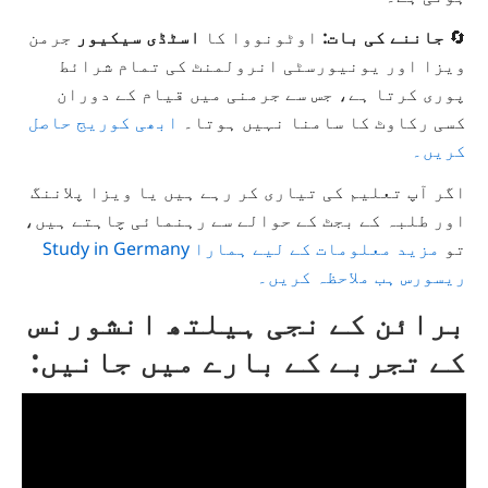
🔄
جاننے کی بات:
اوٹونووا کا
اسٹڈی سیکیور
جرمن
ویزا اور یونیورسٹی انرولمنٹ کی تمام شرائط
پوری کرتا ہے، جس سے جرمنی میں قیام کے دوران
کسی رکاوٹ کا سامنا نہیں ہوتا۔
ابھی کوریج حاصل
کریں۔
اگر آپ تعلیم کی تیاری کر رہے ہیں یا ویزا پلاننگ
اور طلبہ کے بجٹ کے حوالے سے رہنمائی چاہتے ہیں،
تو
مزید معلومات کے لیے ہمارا
Study in Germany
ریسورس ہب ملاحظہ کریں۔
برائن کے نجی ہیلتھ انشورنس
کے تجربے کے بارے میں جانیں: