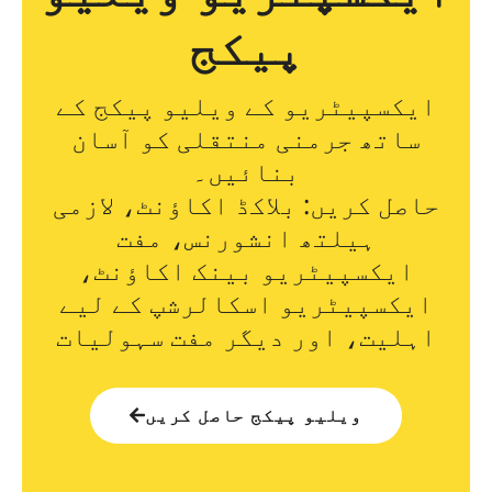
پیکج
ایکسپیٹریو کے ویلیو پیکج کے
ساتھ جرمنی منتقلی کو آسان
بنائیں۔
حاصل کریں: بلاکڈ اکاؤنٹ، لازمی
ہیلتھ انشورنس، مفت
ایکسپیٹریو بینک اکاؤنٹ،
ایکسپیٹریو اسکالرشپ کے لیے
اہلیت، اور دیگر مفت سہولیات
ویلیو پیکج حاصل کریں