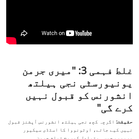
غلط فہمی 3: "میری جرمن
یونیورسٹی نجی ہیلتھ
انشورنس کو قبول نہیں
کرے گی"
حقیقت:
اگرچہ کچھ نجی ہیلتھ انشورنس آپشنز قبول
نہیں کیے جاتے،
اوٹونووا کا اسٹڈی سیکیور
پریمیم
جیسی متبادل کوریج تمام جرمن