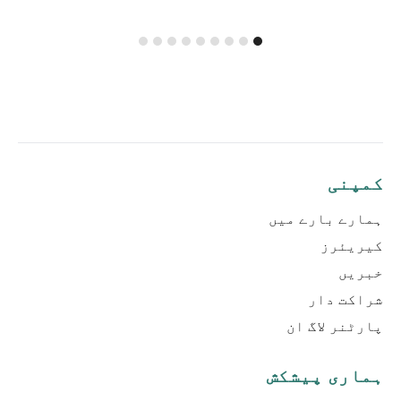
کمپنی
ہمارے بارے میں
کیریئرز
خبریں
شراکت دار
پارٹنر لاگ ان
ہماری پیشکش