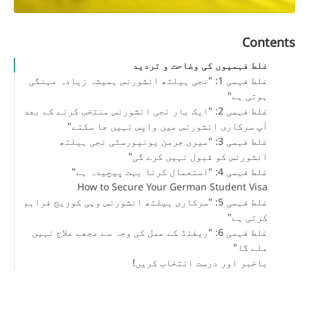
Contents
غلط فہمیوں کی وضاحت و تردید
غلط فہمی 1: "نجی ہیلتھ انشورنس ہمیشہ زیادہ مہنگی
ہوتی ہے"
غلط فہمی 2: "ایک بار نجی انشورنس منتخب کرنے کے بعد
آپ سرکاری انشورنس میں واپس نہیں جا سکتے"
غلط فہمی 3: "میری جرمن یونیورسٹی نجی ہیلتھ
انشورنس کو قبول نہیں کرے گی"
غلط فہمی 4: "استعمال کرنا بہت پیچیدہ ہے"
How to Secure Your German Student Visa
غلط فہمی 5: "سرکاری ہیلتھ انشورنس وہی کوریج فراہم
کرتی ہے"
غلط فہمی 6: "ریفنڈ کے عمل کی وجہ سے مجھے علاج نہیں
ملے گا"
باخبر اور درست انتخاب کریں!