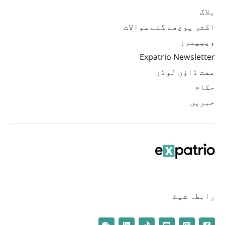
بلاگ
اکثر پوچھے گئے سوالات
ویبینرز
Expatrio Newsletter
مفت ڈاؤن لوڈز
حکام
خبریں
رابطہ شیٹ