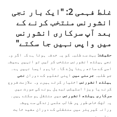
غلط فہمی 2: "ایک بار نجی
انشورنس منتخب کرنے کے
بعد آپ سرکاری انشورنس
میں واپس نہیں جا سکتے"
حقیقت:
بہت سے طلبہ کو یہ خدشہ ہوتا ہے کہ اگر وہ
نجی ہیلتھ انشورنس منتخب کر لیں تو انہیں ہمیشہ
اسی کے ساتھ رہنا پڑے گا۔ تاہم، ایسا نہیں ہے۔
جو طلبہ
جرمنی میں
اپنی تعلیم کے دوران
نجی
ہیلتھ انشورنس
اختیار کرتے ہیں، وہ ملازمت شروع
کرنے یا ویزا اسٹیٹس تبدیل ہونے کی صورت میں
سرکاری ہیلتھ انشورنس
میں منتقل ہو سکتے ہیں۔
یہ لچک خاص طور پر طالب علمی زندگی سے پیشہ
ورانہ کیریئر میں منتقلی کے دوران مفید ثابت
ہوتی ہے۔