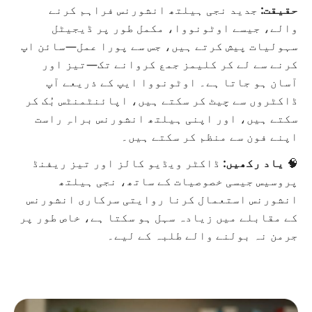
حقیقت:
جدید نجی ہیلتھ انشورنس فراہم کرنے
والے،
جیسے اوٹونووا، مکمل طور پر ڈیجیٹل
سہولیات پیش کرتے ہیں، جس سے پورا عمل—سائن اپ
کرنے سے لے کر کلیمز جمع کروانے تک—تیز اور
آسان ہو جاتا ہے۔ اوٹونووا ایپ کے ذریعے آپ
ڈاکٹروں سے چیٹ کر سکتے ہیں، اپائنٹمنٹس بُک کر
سکتے ہیں، اور اپنی ہیلتھ انشورنس براہِ راست
اپ
نے فون سے منظم کر سکتے ہیں۔
🧠
یاد رکھیں:
ڈاکٹر ویڈیو کالز اور تیز ریفنڈ
پروسیس جیسی خصوصیات کے ساتھ، نجی ہیلتھ
انشورنس استعمال کرنا روایتی سرکاری انشورنس
کے مقابلے میں زیادہ سہل ہو سکتا ہے، خاص طور پر
جرمن نہ بولنے والے طلبہ کے لیے۔