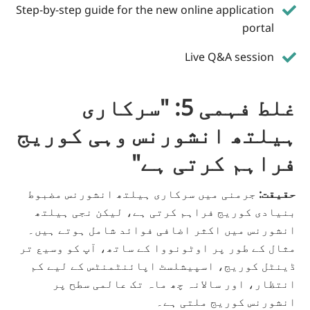
Step-by-step guide for the new online application
portal
Live Q&A session
غلط فہمی 5: "سرکاری
ہیلتھ انشورنس وہی کوریج
فراہم کرتی ہے"
حقیقت:
جرمنی میں سرکاری ہیلتھ انشورنس مضبوط
بنیادی کوریج فراہم کرتی ہے، لیکن نجی ہیلتھ
انشورنس میں اکثر اضافی فوائد شامل ہوتے ہیں۔
مثال کے طور
پر اوٹونووا ک
ے ساتھ، آپ کو وسیع تر
ڈینٹل کوریج، اسپیشلسٹ اپائنٹمنٹس کے لیے کم
انتظار، اور سالانہ چھ ماہ تک عالمی سطح پر
انشورنس کوریج ملتی ہے۔