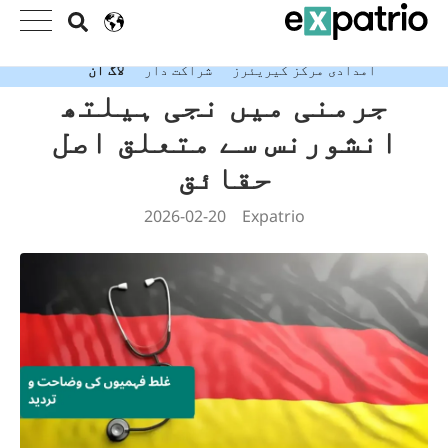
تازہ خبر: ویلیو پیکج کے ساتھ اپنا مفت ایکسپیٹریو بینک
اکاؤنٹ حاصل کریں!
امدادی مرکز
کیریئرز
شراکت دار
لاگ ان
جرمنی میں نجی ہیلتھ
انشورنس سے متعلق اصل
حقائق
2026-02-20
Expatrio