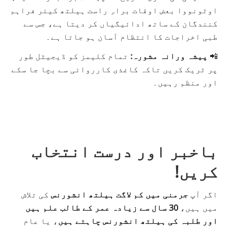
اوٹونووا بعض اوقات براہِ راست ہیلتھ کیئر فراہم
کنندگان کے ساتھ ادائیگیاں کر دیتا ہے، جس سے
طبی اخراجات کا انتظام آسان ہو جاتا ہے۔
📲
پیشہ ورانہ مشورہ:
تمام کلیمز کو ڈیجیٹل طور
پر ٹریک کریں تاکہ کاغذی کارروائی سے بچا جا سکے
اور منظم رہیں۔
باخبر اور درست انتخاب
کریں!
اگر آپ
جرمنی میں
کم لاگت ہیلتھ انشورنس
کی تلاش
میں ہیں،
30 سال سے زیادہ عمر کے طالب علم ہیں
اور طلبہ کی ہیلتھ انشورنس چاہتے ہیں
، یا عام