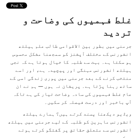
غلط فہمیوں کی وضاحت و
تردید
جرمنی میں بطور بین الاقوامی طالب علم ہیلتھ
انشورنس کے مختلف آپشنز کو سمجھنا مشکل محسوس
ہو سکتا ہے۔ بہت سے طلبہ کا خیال ہوتا ہے کہ نجی
ہیلتھ انشورنس مہنگی اور پیچیدہ ہے، اور اسے
منتخب کرنے کے بعد جرمنی میں پوری زندگی اسی کے
ساتھ رہنا پڑتا ہے۔ پریشان نہ ہوں — ہم نے ان
عام غلط فہمیوں کی سادہ وضاحت تیار کی ہے تاکہ
آپ باخبر اور درست فیصلہ کر سکیں۔
ویڈیو دیکھنا پسند کرتے ہیں
؟ ہمارے ہیلتھ
انشورنس ماہرین کو طلبہ کے لیے جرمنی میں ہیلتھ
انشورنس سے متعلق حقائق پر گفتگو کرتے ہوئے
دیکھیں۔