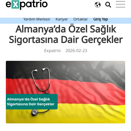
Son dakika: Value Package ile birlikte ücretsiz Expatrio Banka
Hesabınızı edinin!
Yardım Merkezi
Kariyer
Ortaklar
Giriş Yap
Almanya’da Özel Sağlık
Sigortasına Dair Gerçekler
Expatrio
2026-02-23