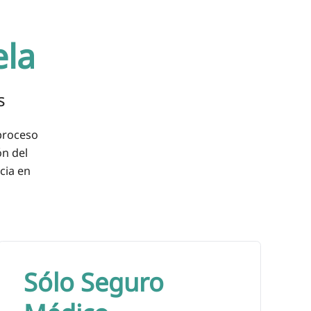
ela
s
 proceso
ón del
cia en
Sólo Seguro