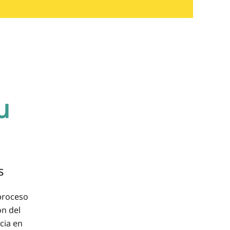
u
s
 proceso
ón del
cia en