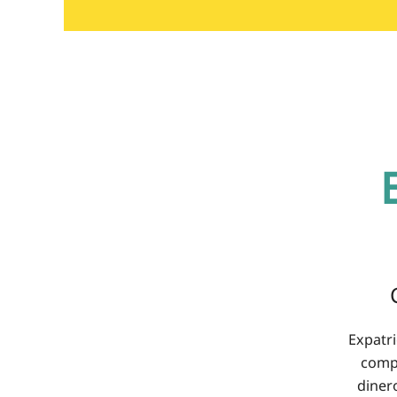
Expatri
compl
diner