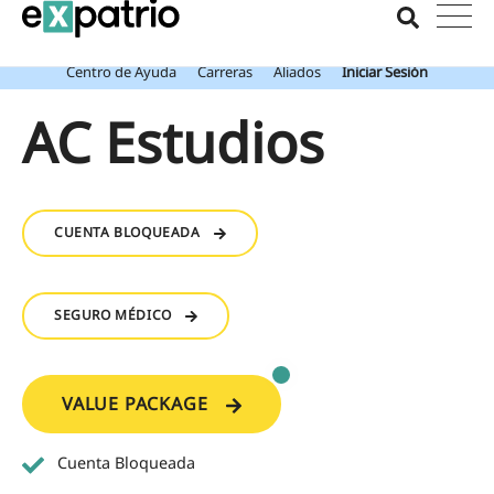
Noticia de última hora: Obtén tu Cuenta Bancaria de Expatrio gratis
con el Value Package.
Centro de Ayuda
Carreras
Aliados
Iniciar Sesión
AC Estudios
CUENTA BLOQUEADA
SEGURO MÉDICO
VALUE PACKAGE
Cuenta Bloqueada